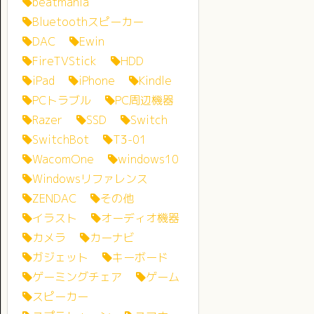
beatmania
Bluetoothスピーカー
DAC
Ewin
FireTVStick
HDD
iPad
iPhone
Kindle
PCトラブル
PC周辺機器
Razer
SSD
Switch
SwitchBot
T3-01
WacomOne
windows10
Windowsリファレンス
ZENDAC
その他
イラスト
オーディオ機器
カメラ
カーナビ
ガジェット
キーボード
ゲーミングチェア
ゲーム
スピーカー