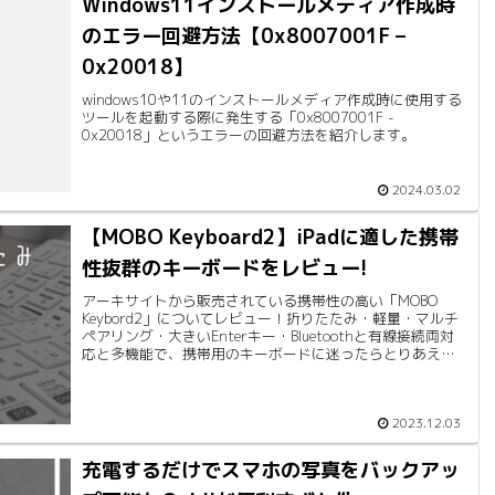
Windows11インストールメディア作成時
のエラー回避方法【0x8007001F –
0x20018】
windows10や11のインストールメディア作成時に使用する
ツールを起動する際に発生する「0x8007001F -
0x20018」というエラーの回避方法を紹介します。
2024.03.02
【MOBO Keyboard2】iPadに適した携帯
性抜群のキーボードをレビュー!
アーキサイトから販売されている携帯性の高い「MOBO
Keybord2」についてレビュー！折りたたみ・軽量・マルチ
ペアリング・大きいEnterキー・Bluetoothと有線接続両対
応と多機能で、携帯用のキーボードに迷ったらとりあえず
コレ！
2023.12.03
充電するだけでスマホの写真をバックアッ