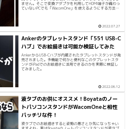
ません。そこで変換アダプタを利用してHDMI端子が備わっ
ていないPCでも「WacomOne」を使えるようにする方法に
ついて解説します。
2022.07.27
Ankerのタブレットスタンド「551 USB-C
ハブ」でお絵描きは可能か検証してみた
AnkerからUSB-Cハブが内蔵されたタブレットスタンドが発
売されました。多機能で何かと便利なこのタブレットスタ
ンドがiPadでのお絵描きに活用できるのかを実際に検証し
てみました。
2022.06.12
液タブのお供にオススメ！Boyataのノー
トパソコンスタンドがWacomOneと相性
バッチリな件！
液タブでのお絵描きすると姿勢の悪さとか気になっちゃい
ますよね。実はBoyataのノートパソコンスタンドが液タブ