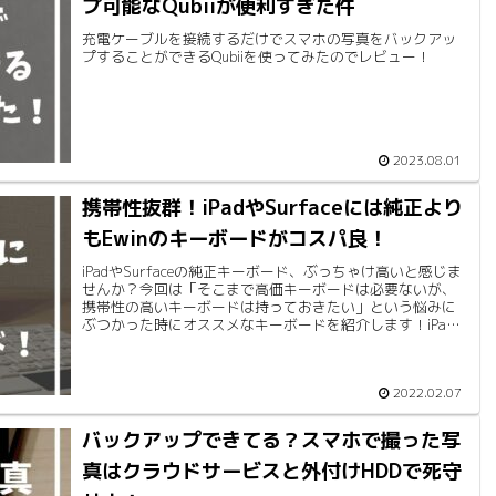
プ可能なQubiiが便利すぎた件
充電ケーブルを接続するだけでスマホの写真をバックアッ
プすることができるQubiiを使ってみたのでレビュー！
2023.08.01
携帯性抜群！iPadやSurfaceには純正より
もEwinのキーボードがコスパ良！
iPadやSurfaceの純正キーボード、ぶっちゃけ高いと感じま
せんか？今回は「そこまで高価キーボードは必要ないが、
携帯性の高いキーボードは持っておきたい」という悩みに
ぶつかった時にオススメなキーボードを紹介します！iPad
用に安くて使いやすいキーボードを探している方は必見で
す！
2022.02.07
バックアップできてる？スマホで撮った写
真はクラウドサービスと外付けHDDで死守