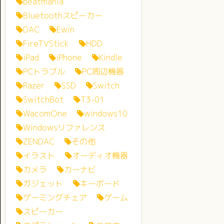
beatmania
Bluetoothスピーカー
DAC
Ewin
FireTVStick
HDD
iPad
iPhone
Kindle
PCトラブル
PC周辺機器
Razer
SSD
Switch
SwitchBot
T3-01
WacomOne
windows10
Windowsリファレンス
ZENDAC
その他
イラスト
オーディオ機器
カメラ
カーナビ
ガジェット
キーボード
ゲーミングチェア
ゲーム
スピーカー