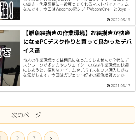
の高さ・角度調整に一役買ってくれるマストバイアイテム
なんです。今回はWacomの液タブ「WacomOne」とBoyata
のノートパソコンスタンドの相性がバッチリだったので使
用感をレビューします！
2022.03.15
【雑魚絵描きの作業環境】お絵描きが快適
になるPCデスク作りと買って良かったデバ
イス達
他人の作業環境って結構気になったりしませんか？特にデ
スクワークが多い方やクリエイターの方は作業環境を快適
にしようと、便利なアイテムやデバイスをつい購入しがち
な気がします。今回はガジェット好きの雑魚絵師あいかわ
の作業環境を紹介したいと思います。
2021.08.17
次のページ
次
1
2
3