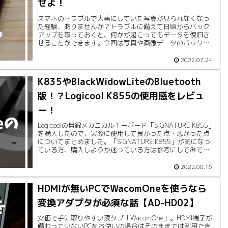
せよ！
スマホのトラブルで大事にしていた写真が見られなくなっ
た経験、ありませんか？トラブルに備えて日頃からバック
アップを取っておくと、何かが起こってもデータを復旧さ
せることができます。今回は写真や画像データのバックア
ップを取っていない人向けに、あいかわが日頃から行って
いるバックアップ方法について紹介します。
2022.07.24
K835やBlackWidowLiteのBluetooth
版！？Logicool K855の使用感をレビュ
ー！
Logicoolの無線メカニカルキーボード「SIGNATURE K855」
を購入したので、実際に使用して良かった点・悪かった点
についてまとめました。「SIGNATURE K855」が気になっ
ている方、購入しようか迷っている方は参考にしてみてく
ださい。
2022.08.16
HDMIが無いPCでWacomOneを使うなら
変換アダプタが必須な話【AD-HD02】
安価で手に取りやすい液タブ「WacomOne」。HDMI端子が
備わっていないPCをお使いの場合はそのままでは利用でき