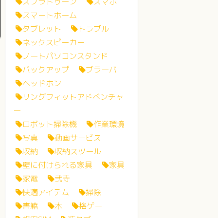
スプラトゥーン
スマホ
スマートホーム
タブレット
トラブル
ネックスピーカー
ノートパソコンスタンド
バックアップ
ブラーバ
ヘッドホン
リングフィットアドベンチャ
ー
ロボット掃除機
作業環境
写真
動画サービス
収納
収納スツール
壁に付けられる家具
家具
家電
弐寺
快適アイテム
掃除
書籍
本
格ゲー