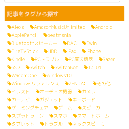
記事をタグから探す
Alexa
AmazonMusicUnlimited
Android
ApplePencil
beatmania
Bluetoothスピーカー
DAC
Ewin
FireTVStick
HDD
iPad
iPhone
Kindle
PCトラブル
PC周辺機器
Razer
SSD
Switch
SwitchBot
T3-01
WacomOne
windows10
Windowsリファレンス
ZENDAC
その他
イラスト
オーディオ機器
カメラ
カーナビ
ガジェット
キーボード
ゲーミングチェア
ゲーム
スピーカー
スプラトゥーン
スマホ
スマートホーム
タブレット
トラブル
ネックスピーカー