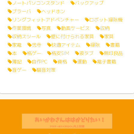
ノートパソコンスタンド
バックアップ
ブラーバ
ヘッドホン
リングフィットアドベンチャー
ロボット掃除機
作業環境
写真
動画サービス
収納
収納スツール
壁に付けられる家具
家具
家電
弐寺
快適アイテム
掃除
書籍
本
格ゲー
格安SIM
液タブ
無印良品
簿記
自作PC
資格
運動
電子書籍
音ゲー
騒音対策