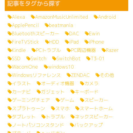
記事をタグから探す
Alexa
AmazonMusicUnlimited
Android
ApplePencil
beatmania
Bluetoothスピーカー
DAC
Ewin
FireTVStick
HDD
iPad
iPhone
Kindle
PCトラブル
PC周辺機器
Razer
SSD
Switch
SwitchBot
T3-01
WacomOne
windows10
Windowsリファレンス
ZENDAC
その他
イラスト
オーディオ機器
カメラ
カーナビ
ガジェット
キーボード
ゲーミングチェア
ゲーム
スピーカー
スプラトゥーン
スマホ
スマートホーム
タブレット
トラブル
ネックスピーカー
ノートパソコンスタンド
バックアップ