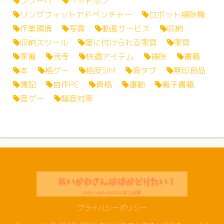
ブラーバ
ヘッドホン
リングフィットアドベンチャー
ロボット掃除機
作業環境
写真
動画サービス
収納
収納スツール
壁に付けられる家具
家具
家電
弐寺
快適アイテム
掃除
書籍
本
格ゲー
格安SIM
液タブ
無印良品
簿記
自作PC
資格
運動
電子書籍
音ゲー
騒音対策
プライバシーポリシー