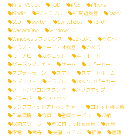
FireTVStick
HDD
iPad
iPhone
Kindle
PCトラブル
PC周辺機器
Razer
SSD
Switch
SwitchBot
T3-01
WacomOne
windows10
Windowsリファレンス
ZENDAC
その他
イラスト
オーディオ機器
カメラ
カーナビ
ガジェット
キーボード
ゲーミングチェア
ゲーム
スピーカー
スプラトゥーン
スマホ
スマートホーム
タブレット
トラブル
ネックスピーカー
ノートパソコンスタンド
バックアップ
ブラーバ
ヘッドホン
リングフィットアドベンチャー
ロボット掃除機
作業環境
写真
動画サービス
収納
収納スツール
壁に付けられる家具
家具
家電
弐寺
快適アイテム
掃除
書籍