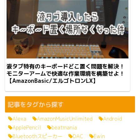
液タブ特有のキーボードどこ置く問題を解決！
モニターアームで快適な作業環境を構築せよ！
【AmazonBasic/エルゴトロンLX】
記事をタグから探す
Alexa
AmazonMusicUnlimited
Android
ApplePencil
beatmania
Bluetoothスピーカー
DAC
Ewin