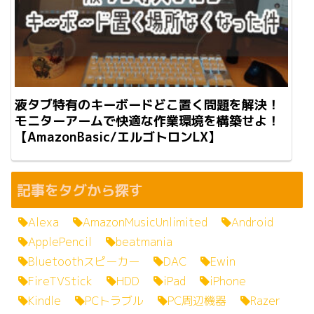
液タブ特有のキーボードどこ置く問題を解決！
モニターアームで快適な作業環境を構築せよ！
【AmazonBasic/エルゴトロンLX】
記事をタグから探す
Alexa
AmazonMusicUnlimited
Android
ApplePencil
beatmania
Bluetoothスピーカー
DAC
Ewin
FireTVStick
HDD
iPad
iPhone
Kindle
PCトラブル
PC周辺機器
Razer