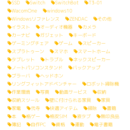
SSD
Switch
SwitchBot
T3-01
WacomOne
windows10
Windowsリファレンス
ZENDAC
その他
イラスト
オーディオ機器
カメラ
カーナビ
ガジェット
キーボード
ゲーミングチェア
ゲーム
スピーカー
スプラトゥーン
スマホ
スマートホーム
タブレット
トラブル
ネックスピーカー
ノートパソコンスタンド
バックアップ
ブラーバ
ヘッドホン
リングフィットアドベンチャー
ロボット掃除機
作業環境
写真
動画サービス
収納
収納スツール
壁に付けられる家具
家具
家電
弐寺
快適アイテム
掃除
書籍
本
格ゲー
格安SIM
液タブ
無印良品
簿記
自作PC
資格
運動
電子書籍