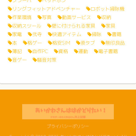
ブラーバ
ヘッドホン
リングフィットアドベンチャー
ロボット掃除機
作業環境
写真
動画サービス
収納
収納スツール
壁に付けられる家具
家具
家電
弐寺
快適アイテム
掃除
書籍
本
格ゲー
格安SIM
液タブ
無印良品
簿記
自作PC
資格
運動
電子書籍
音ゲー
騒音対策
プライバシーポリシー