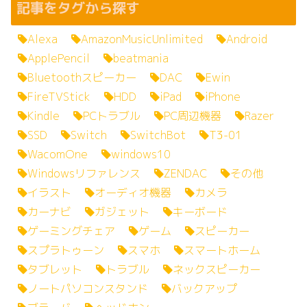
記事をタグから探す
Alexa
AmazonMusicUnlimited
Android
ApplePencil
beatmania
Bluetoothスピーカー
DAC
Ewin
FireTVStick
HDD
iPad
iPhone
Kindle
PCトラブル
PC周辺機器
Razer
SSD
Switch
SwitchBot
T3-01
WacomOne
windows10
Windowsリファレンス
ZENDAC
その他
イラスト
オーディオ機器
カメラ
カーナビ
ガジェット
キーボード
ゲーミングチェア
ゲーム
スピーカー
スプラトゥーン
スマホ
スマートホーム
タブレット
トラブル
ネックスピーカー
ノートパソコンスタンド
バックアップ