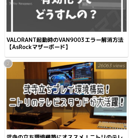
VALORANT起動時のVAN9003エラー解消方法
【AsRockマザーボード】
26063 views
弐寺の立ち環境構築にオススメ！ニトリのテレ