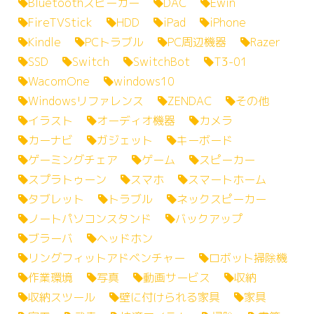
Bluetoothスピーカー
DAC
Ewin
FireTVStick
HDD
iPad
iPhone
Kindle
PCトラブル
PC周辺機器
Razer
SSD
Switch
SwitchBot
T3-01
WacomOne
windows10
Windowsリファレンス
ZENDAC
その他
イラスト
オーディオ機器
カメラ
カーナビ
ガジェット
キーボード
ゲーミングチェア
ゲーム
スピーカー
スプラトゥーン
スマホ
スマートホーム
タブレット
トラブル
ネックスピーカー
ノートパソコンスタンド
バックアップ
ブラーバ
ヘッドホン
リングフィットアドベンチャー
ロボット掃除機
作業環境
写真
動画サービス
収納
収納スツール
壁に付けられる家具
家具