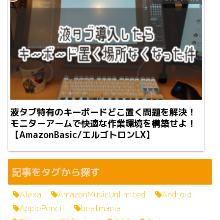
液タブ特有のキーボードどこ置く問題を解決！
モニターアームで快適な作業環境を構築せよ！
【AmazonBasic/エルゴトロンLX】
記事をタグから探す
Alexa
AmazonMusicUnlimited
Android
ApplePencil
beatmania