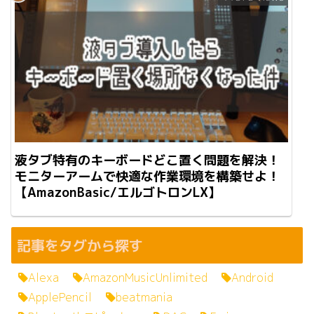
液タブ特有のキーボードどこ置く問題を解決！
モニターアームで快適な作業環境を構築せよ！
【AmazonBasic/エルゴトロンLX】
記事をタグから探す
Alexa
AmazonMusicUnlimited
Android
ApplePencil
beatmania