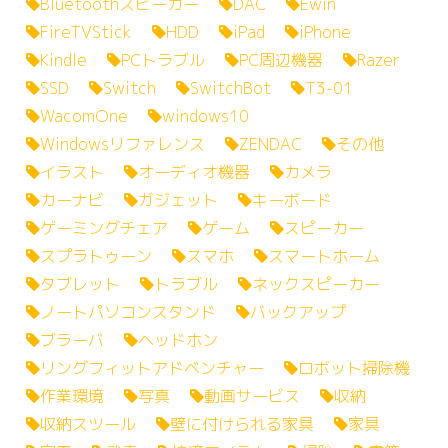
Bluetoothスピーカー
DAC
Ewin
FireTVStick
HDD
iPad
iPhone
Kindle
PCトラブル
PC周辺機器
Razer
SSD
Switch
SwitchBot
T3-01
WacomOne
windows10
Windowsリファレンス
ZENDAC
その他
イラスト
オーディオ機器
カメラ
カーナビ
ガジェット
キーボード
ゲーミングチェア
ゲーム
スピーカー
スプラトゥーン
スマホ
スマートホーム
タブレット
トラブル
ネックスピーカー
ノートパソコンスタンド
バックアップ
ブラーバ
ヘッドホン
リングフィットアドベンチャー
ロボット掃除機
作業環境
写真
動画サービス
収納
収納スツール
壁に付けられる家具
家具