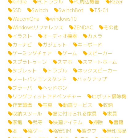
Kindle
PCトラブル
PC周辺機器
Razer
SSD
Switch
SwitchBot
T3-01
WacomOne
windows10
Windowsリファレンス
ZENDAC
その他
イラスト
オーディオ機器
カメラ
カーナビ
ガジェット
キーボード
ゲーミングチェア
ゲーム
スピーカー
スプラトゥーン
スマホ
スマートホーム
タブレット
トラブル
ネックスピーカー
ノートパソコンスタンド
バックアップ
ブラーバ
ヘッドホン
リングフィットアドベンチャー
ロボット掃除機
作業環境
写真
動画サービス
収納
収納スツール
壁に付けられる家具
家具
家電
弐寺
快適アイテム
掃除
書籍
本
格ゲー
格安SIM
液タブ
無印良品