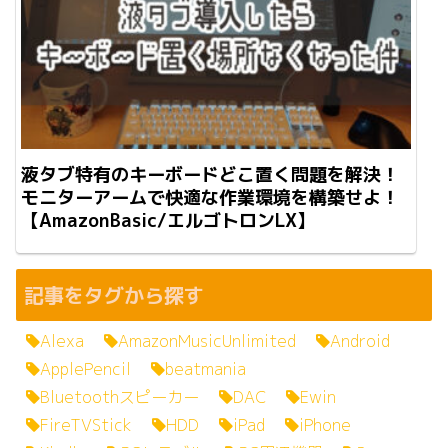
液タブ特有のキーボードどこ置く問題を解決！
モニターアームで快適な作業環境を構築せよ！
【AmazonBasic/エルゴトロンLX】
記事をタグから探す
Alexa
AmazonMusicUnlimited
Android
ApplePencil
beatmania
Bluetoothスピーカー
DAC
Ewin
FireTVStick
HDD
iPad
iPhone